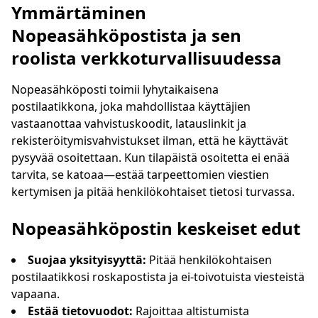
Ymmärtäminen
Seuraava päivitys
15
sekuntia
Nopeasähköpostista ja sen
roolista verkkoturvallisuudessa
Lähettäjä
Aihe
Toiminto
Nopeasähköposti toimii lyhytaikaisena
postilaatikkona, joka mahdollistaa käyttäjien
vastaanottaa vahvistuskoodit, latauslinkit ja
rekisteröitymisvahvistukset ilman, että he käyttävät
pysyvää osoitettaan. Kun tilapäistä osoitetta ei enää
tarvita, se katoaa—estää tarpeettomien viestien
kertymisen ja pitää henkilökohtaiset tietosi turvassa.
Odotetaan saapuvia sähköposteja...
Nopeasähköpostin keskeiset edut
Päivitä
Suojaa yksityisyyttä:
Pitää henkilökohtaisen
postilaatikkosi roskapostista ja ei-toivotuista viesteistä
vapaana.
Estää tietovuodot:
Rajoittaa altistumista