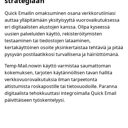
strategiaan
Quick Emailin omaksuminen osana verkkorutiiniasi
auttaa ylläpitämään yksityisyyttä vuorovaikutuksessa
eri digitaalisten alustojen kanssa. Olipa kyseessä
uusien palveluiden käyttö, rekisteröitymisten
testaaminen tai tiedostojen lataaminen,
kertakäyttöinen osoite yksinkertaistaa tehtäviä ja pitää
pysyvän postilaatikkosi turvallisena ja häiriöttömänä.
Temp-Mail.nowin käyttö varmistaa saumattoman
kokemuksen, tarjoten käytännöllisen tavan hallita
verkkovuorovaikutuksia ilman tarpeetonta
altistumista roskapostille tai tietovuodoille. Paranna
digitaalista tehokkuuttasi integroimalla Quick Email
päivittäiseen työskentelyysi.