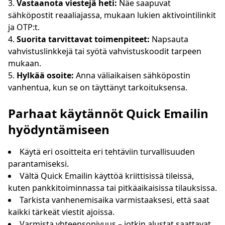
Vastaanota viestejä heti:
Näe saapuvat
sähköpostit reaaliajassa, mukaan lukien aktivointilinkit
ja OTP:t.
Suorita tarvittavat toimenpiteet:
Napsauta
vahvistuslinkkejä tai syötä vahvistuskoodit tarpeen
mukaan.
Hylkää osoite:
Anna väliaikaisen sähköpostin
vanhentua, kun se on täyttänyt tarkoituksensa.
Parhaat käytännöt Quick Emailin
hyödyntämiseen
Käytä eri osoitteita eri tehtäviin turvallisuuden
parantamiseksi.
Vältä Quick Emailin käyttöä kriittisissä tileissä,
kuten pankkitoiminnassa tai pitkäaikaisissa tilauksissa.
Tarkista vanhenemisaika varmistaaksesi, että saat
kaikki tärkeät viestit ajoissa.
Varmista yhteensopivuus – jotkin alustat saattavat