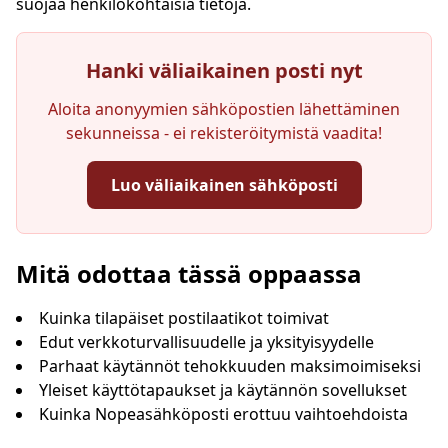
suojaa henkilökohtaisia tietoja.
Hanki väliaikainen posti nyt
Aloita anonyymien sähköpostien lähettäminen
sekunneissa - ei rekisteröitymistä vaadita!
Luo väliaikainen sähköposti
Tilapäinen sähköpostiosoite:
Mitä odottaa tässä oppaassa
Kuinka tilapäiset postilaatikot toimivat
Edut verkkoturvallisuudelle ja yksityisyydelle
Kopioi
QR
Parhaat käytännöt tehokkuuden maksimoimiseksi
Yleiset käyttötapaukset ja käytännön sovellukset
Kuinka Nopeasähköposti erottuu vaihtoehdoista