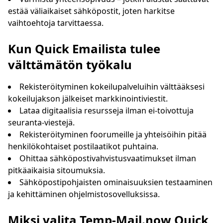
estää väliaikaiset sähköpostit, joten harkitse
vaihtoehtoja tarvittaessa.
Kun Quick Emailista tulee
välttämätön työkalu
Rekisteröityminen kokeilupalveluihin välttääksesi
kokeilujakson jälkeiset markkinointiviestit.
Lataa digitaalisia resursseja ilman ei-toivottuja
seuranta-viestejä.
Rekisteröityminen foorumeille ja yhteisöihin pitää
henkilökohtaiset postilaatikot puhtaina.
Ohittaa sähköpostivahvistusvaatimukset ilman
pitkäaikaisia sitoumuksia.
Sähköpostipohjaisten ominaisuuksien testaaminen
ja kehittäminen ohjelmistosovelluksissa.
Miksi valita Temp-Mail.now Quick