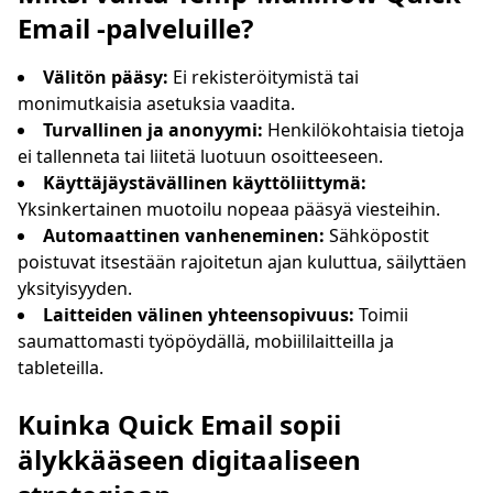
Email -palveluille?
Välitön pääsy:
Ei rekisteröitymistä tai
monimutkaisia asetuksia vaadita.
Turvallinen ja anonyymi:
Henkilökohtaisia tietoja
ei tallenneta tai liitetä luotuun osoitteeseen.
Käyttäjäystävällinen käyttöliittymä:
Yksinkertainen muotoilu nopeaa pääsyä viesteihin.
Automaattinen vanheneminen:
Sähköpostit
poistuvat itsestään rajoitetun ajan kuluttua, säilyttäen
yksityisyyden.
Laitteiden välinen yhteensopivuus:
Toimii
saumattomasti työpöydällä, mobiililaitteilla ja
tableteilla.
Kuinka Quick Email sopii
älykkääseen digitaaliseen