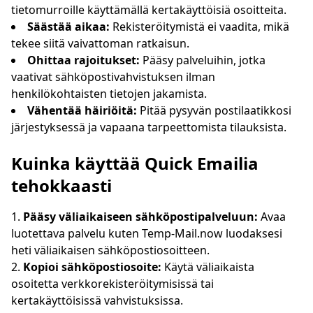
tietomurroille käyttämällä kertakäyttöisiä osoitteita.
Säästää aikaa:
Rekisteröitymistä ei vaadita, mikä
tekee siitä vaivattoman ratkaisun.
Ohittaa rajoitukset:
Pääsy palveluihin, jotka
vaativat sähköpostivahvistuksen ilman
henkilökohtaisten tietojen jakamista.
Vähentää häiriöitä:
Pitää pysyvän postilaatikkosi
järjestyksessä ja vapaana tarpeettomista tilauksista.
Kuinka käyttää Quick Emailia
tehokkaasti
Pääsy väliaikaiseen sähköpostipalveluun:
Avaa
luotettava palvelu kuten Temp-Mail.now luodaksesi
heti väliaikaisen sähköpostiosoitteen.
Kopioi sähköpostiosoite:
Käytä väliaikaista
osoitetta verkkorekisteröitymisissä tai
kertakäyttöisissä vahvistuksissa.