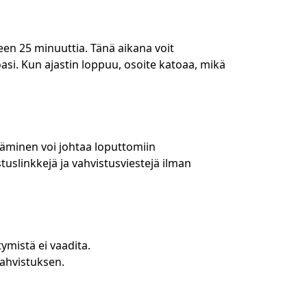
QR
een 25 minuuttia. Tänä aikana voit
oasi. Kun ajastin loppuu, osoite katoaa, mikä
irjanmerkki
äminen voi johtaa loputtomiin
tuslinkkejä ja vahvistusviestejä ilman
Toiminto
ymistä ei vaadita.
vahvistuksen.