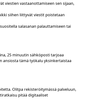
ät viestien vastaanottamiseen sen sijaan,
ki siihen liittyvät viestit poistetaan
 suositella salasanan palauttamiseen tai
aina, 25 minuutin sähköposti tarjoaa
 ansiosta tämä työkalu yksinkertaistaa
oitetta. Olitpa rekisteröitymässä palveluun,
ratkaisu pitää digitaaliset