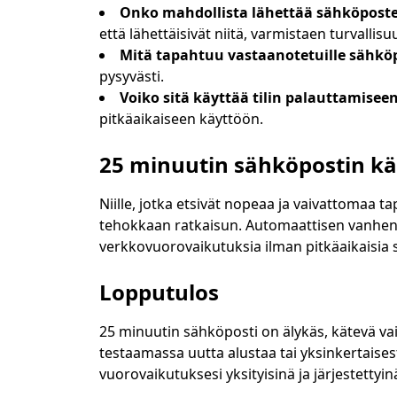
Onko mahdollista lähettää sähköposte
että lähettäisivät niitä, varmistaen turvalli
Mitä tapahtuu vastaanotetuille sähköp
pysyvästi.
Voiko sitä käyttää tilin palauttamiseen
pitkäaikaiseen käyttöön.
25 minuutin sähköpostin k
Niille, jotka etsivät nopeaa ja vaivattomaa t
tehokkaan ratkaisun. Automaattisen vanhene
verkkovuorovaikutuksia ilman pitkäaikaisia 
Lopputulos
25 minuutin sähköposti on älykäs, kätevä vaih
testaamassa uutta alustaa tai yksinkertaises
vuorovaikutuksesi yksityisinä ja järjestettyin