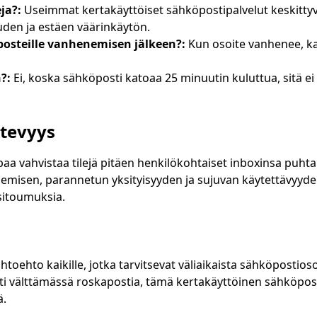
ja?:
Useimmat kertakäyttöiset sähköpostipalvelut keskittyv
suuden ja estäen väärinkäytön.
osteille vanhenemisen jälkeen?:
Kun osoite vanhenee, kaik
?:
Ei, koska sähköposti katoaa 25 minuutin kuluttua, sitä ei
ätevyys
apaa vahvistaa tilejä pitäen henkilökohtaiset inboxinsa puht
misen, parannetun yksityisyyden ja sujuvan käytettävyyden
sitoumuksia.
toehto kaikille, jotka tarvitsevat väliaikaista sähköpostios
ti välttämässä roskapostia, tämä kertakäyttöinen sähköposti
ä.