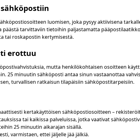
Tilapäinen sähköpostiosoite:
 sähköpostiin
Kopioi
hköpostiosoitteen luomisen, joka pysyy aktiivisena tarkall
a päästä tarvittaviin tietoihin paljastamatta pääpostilaatikk
a tai roskapostin kertymisestä.
litut
Vaihda sähköposti
Päivitä
K
ti erottuu
Seuraava päivitys
15
sekuntia
öpostivahvistuksia, mutta henkilökohtaisen osoitteen käytt
hin. 25 minuutin sähköposti antaa sinun vastaanottaa vahvis
Aihe
sen, turvallisen ratkaisun tilapäisiin sähköpostitarpeisiin.
aattisesti kertakäyttöisen sähköpostiosoitteen – rekisteröit
atauksissa tai kaikissa palveluissa, jotka vaativat sähköposti
eihin 25 minuutin aikarajan sisällä.
 varmistaen, ettei jäljelle jää jälkiä.