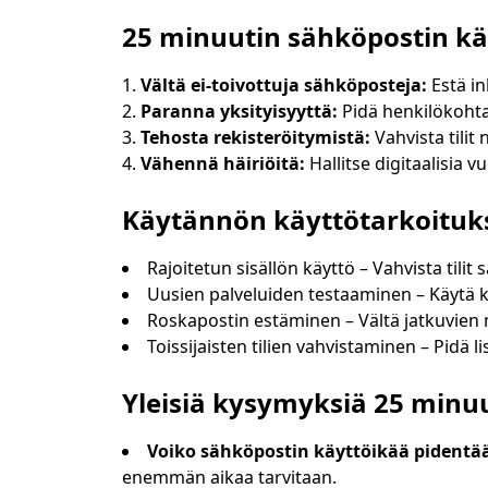
25 minuutin sähköpostin kä
Vältä ei-toivottuja sähköposteja:
Estä in
Paranna yksityisyyttä:
Pidä henkilökohtai
Tehosta rekisteröitymistä:
Vahvista tilit
Vähennä häiriöitä:
Hallitse digitaalisia 
Käytännön käyttötarkoituks
Rajoitetun sisällön käyttö – Vahvista tili
Uusien palveluiden testaaminen – Käytä ker
Roskapostin estäminen – Vältä jatkuvien 
Toissijaisten tilien vahvistaminen – Pidä 
Yleisiä kysymyksiä 25 minu
Voiko sähköpostin käyttöikää pidentä
enemmän aikaa tarvitaan.