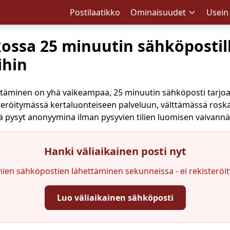
Postilaatikko
Ominaisuudet
Usein
ssa 25 minuutin sähköpostill
ihin
itäminen on yhä vaikeampaa, 25 minuutin sähköposti tarjoa
kisteröitymässä kertaluonteiseen palveluun, välttämässä rosk
tä pysyt anonyymina ilman pysyvien tilien luomisen vaivann
Hanki väliaikainen posti nyt
ien sähköpostien lähettäminen sekunneissa - ei rekisteröit
Luo väliaikainen sähköposti