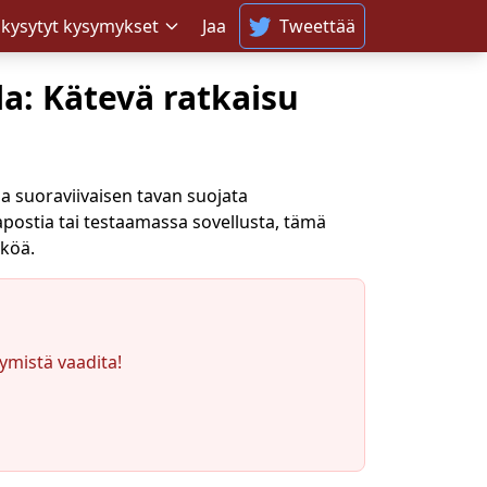
 kysytyt kysymykset
Jaa
Tweettää
a: Kätevä ratkaisu
a suoraviivaisen tavan suojata
apostia tai testaamassa sovellusta, tämä
äköä.
ymistä vaadita!