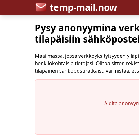
temp-mail.now
Pysy anonyymina verko
tilapäisiin sähköposte
Maailmassa, jossa verkkoyksityisyyden ylläp
henkilökohtaisia tietojasi. Olitpa sitten re
tilapäinen sähköpostiratkaisu varmistaa, et
Aloita anonyym