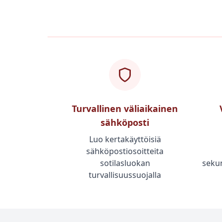
Turvallinen väliaikainen
sähköposti
Luo kertakäyttöisiä
sähköpostiosoitteita
sotilasluokan
sekun
turvallisuussuojalla