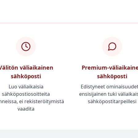
Välitön väliaikainen
Premium-väliaikain
sähköposti
sähköposti
Luo väliaikaisia
Edistyneet ominaisuudet
sähköpostiosoitteita
ensisijainen tuki väliaikais
neissa, ei rekisteröitymistä
sähköpostitarpeillesi
vaadita