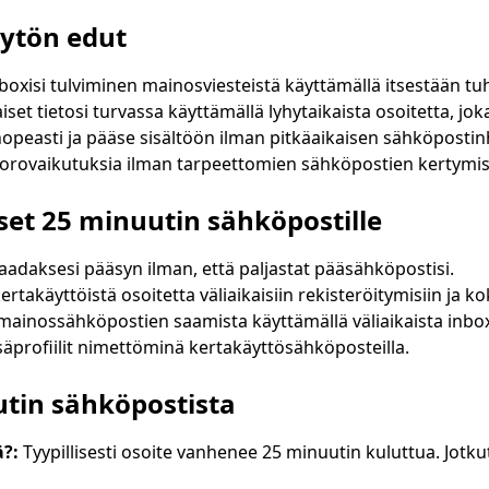
Odotetaan saapuvia sähköposteja...
ytön edut
Päivitä
boxisi tulviminen mainosviesteistä käyttämällä itsestään tu
set tietosi turvassa käyttämällä lyhytaikaista osoitetta, jok
 nopeasti ja pääse sisältöön ilman pitkäaikaisen sähköposti
vuorovaikutuksia ilman tarpeettomien sähköpostien kertymis
et 25 minuutin sähköpostille
t saadaksesi pääsyn ilman, että paljastat pääsähköpostisi.
takäyttöistä osoitetta väliaikaisiin rekisteröitymisiin ja kok
mainossähköpostien saamista käyttämällä väliaikaista inbox
lisäprofiilit nimettöminä kertakäyttösähköposteilla.
utin sähköpostista
ä?:
Tyypillisesti osoite vanhenee 25 minuutin kuluttua. Jotkut