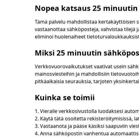
Nopea katsaus 25 minuutin
Tämä palvelu mahdollistaa kertakäyttöisen sä
vastaanottaa sähköposteja, vahvistaa tilejä j
eliminoi huolenaiheet tietoturvaloukkauksist
Poista va
Miksi 25 minuutin sähköpos
Verkkovuorovaikutukset vaativat usein sähk
mainosviesteihin ja mahdollisiin tietovuotoi
Lähettäjä
pitkäaikaisia seurauksia, tarjoten yksinkertai
Kuinka se toimii
Vieraile verkkosivustolla luodaksesi autom
Käytä tätä osoitetta rekisteröitymisissä, l
Vastaanota ja pääse käsiksi saapuviin viest
Anna sähköpostin vanhentua automaattisesti,