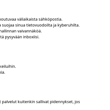
houtuvaa väliaikaista sähköpostia.
a suojaa sinua tietovuodoilta ja kyberuhilta.
nhallinnan vaivannäköä.
tä pysyvään inboxiisi.
eiluihin.
ia.
 palvelut kuitenkin sallivat pidennykset, jos