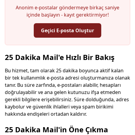
Anonim e-postalar göndermeye birkaç saniye
içinde başlayın - kayıt gerektirmiyor!
Geçici E-posta Oluştur
Geçici E-posta Adresiniz:
25 Dakika Mail'e Hızlı Bir Bakış
Bu hizmet, tam olarak 25 dakika boyunca aktif kalan
bir tek kullanımlık e-posta adresi oluşturmanıza olanak
Kopyala
QR
tanır. Bu süre zarfında, e-postaları alabilir, hesapları
doğrulayabilir ve ana gelen kutunuzu ifşa etmeden
gerekli bilgilere erişebilirsiniz. Süre dolduğunda, adres
kaybolur ve güvenlik ihlalleri veya spam birikimi
hakkında endişeleri ortadan kaldırır.
Sonraki yenileme
15
saniye içinde
25 Dakika Mail'in Öne Çıkma
Gönderen
Konu
Eylem