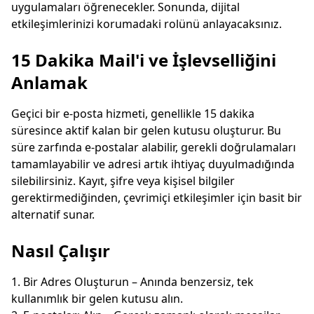
uygulamaları öğrenecekler. Sonunda, dijital
Sonraki yenileme
15
saniye içinde
etkileşimlerinizi korumadaki rolünü anlayacaksınız.
Gönderen
Konu
Eylem
15 Dakika Mail'i ve İşlevselliğini
Anlamak
Geçici bir e-posta hizmeti, genellikle 15 dakika
süresince aktif kalan bir gelen kutusu oluşturur. Bu
süre zarfında e-postalar alabilir, gerekli doğrulamaları
tamamlayabilir ve adresi artık ihtiyaç duyulmadığında
silebilirsiniz. Kayıt, şifre veya kişisel bilgiler
gerektirmediğinden, çevrimiçi etkileşimler için basit bir
Gelen e-postaları bekliyor...
alternatif sunar.
Yenile
Nasıl Çalışır
Bir Adres Oluşturun – Anında benzersiz, tek
kullanımlık bir gelen kutusu alın.