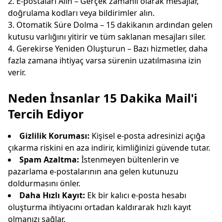
E-postaları Alın – Gerçek zamanlı olarak mesajlar,
doğrulama kodları veya bildirimler alın.
Otomatik Süre Dolma – 15 dakikanın ardından gelen
kutusu varlığını yitirir ve tüm saklanan mesajları siler.
Gerekirse Yeniden Oluşturun – Bazı hizmetler, daha
fazla zamana ihtiyaç varsa sürenin uzatılmasına izin
verir.
Neden İnsanlar 15 Dakika Mail'i
Tercih Ediyor
Gizlilik Koruması:
Kişisel e-posta adresinizi açığa
çıkarma riskini en aza indirir, kimliğinizi güvende tutar.
Spam Azaltma:
İstenmeyen bültenlerin ve
pazarlama e-postalarının ana gelen kutunuzu
doldurmasını önler.
Daha Hızlı Kayıt:
Ek bir kalıcı e-posta hesabı
oluşturma ihtiyacını ortadan kaldırarak hızlı kayıt
olmanızı sağlar.