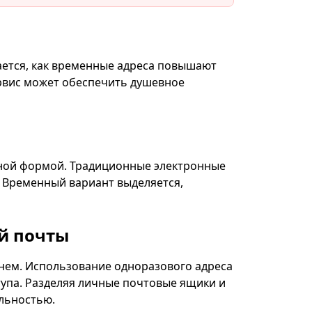
QR
ается, как временные адреса повышают
ервис может обеспечить душевное
ь
Добавить в закладки
нной формой. Традиционные электронные
 Временный вариант выделяется,
Действие
й почты
днем. Использование одноразового адреса
упа. Разделяя личные почтовые ящики и
льностью.