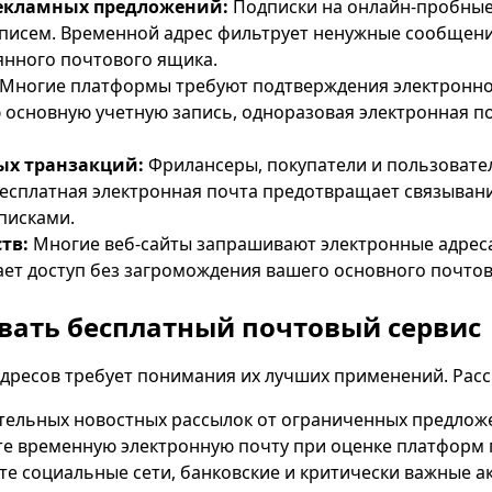
екламных предложений:
Подписки на онлайн-пробные 
 писем. Временной адрес фильтрует ненужные сообщени
Ожидание входящих писем...
янного почтового ящика.
Многие платформы требуют подтверждения электронной
Обновить
ю основную учетную запись, одноразовая электронная п
ых транзакций:
Фрилансеры, покупатели и пользовател
есплатная электронная почта предотвращает связывани
писками.
тв:
Многие веб-сайты запрашивают электронные адреса
ает доступ без загромождения вашего основного почто
вать бесплатный почтовый сервис
ресов требует понимания их лучших применений. Расс
ательных новостных рассылок от ограниченных предлож
йте временную электронную почту при оценке платформ 
е социальные сети, банковские и критически важные ак