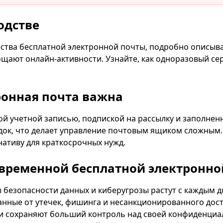
Ваш временный адрес электронной почты:
одстве
Копировать
ства бесплатной электронной почты, подробно описыв
щают онлайн-активности. Узнайте, как одноразовый с
Изменить адрес электронной почты
Обновит
ронная почта важна
Следующее обновление через
15
секунд
ой учетной записью, подпиской на рассылку и заполне
док, что делает управление почтовым ящиком сложным.
Тема
нативу для краткосрочных нужд.
временной бесплатной электронно
 безопасности данных и киберугрозы растут с каждым 
нные от утечек, фишинга и несанкционированного дост
и сохраняют больший контроль над своей конфиденциа