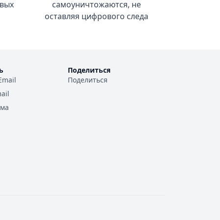
вых
самоуничтожаются, не
оставляя цифрового следа
ь
Поделиться
Email
Поделиться
ail
ама