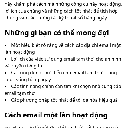
này khám phá cách mà những công cụ này hoạt động,
lợi ích của chúng và những cách tốt nhất để tích hợp
Người gửi
Chủ đề
Hành
chúng vào các tương tác kỹ thuật số hàng ngày.
động
Những gì bạn có thể mong đợi
Một hiểu biết rõ ràng về cách các địa chỉ email một
lần hoạt động
Lợi ích của việc sử dụng email tạm thời cho an ninh
và quyền riêng tư
Các ứng dụng thực tiễn cho email tạm thời trong
cuộc sống hàng ngày
Đang chờ email đến...
Các tính năng chính cần tìm khi chọn nhà cung cấp
email tạm thời
Làm mới
Các phương pháp tốt nhất để tối đa hóa hiệu quả
Cách email một lần hoạt động
Email một lần là một địa chỉ tạm thời hết hạn sau một