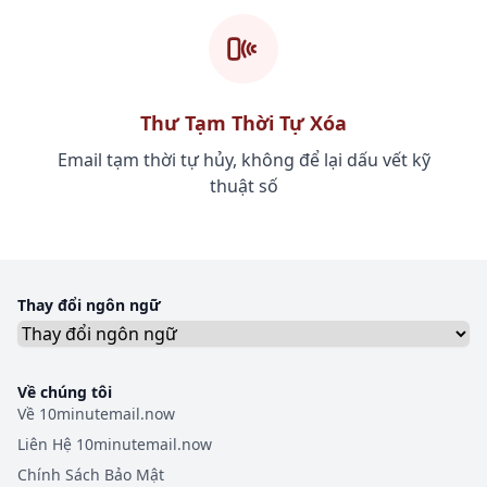
Thư Tạm Thời Tự Xóa
Email tạm thời tự hủy, không để lại dấu vết kỹ
thuật số
Thay đổi ngôn ngữ
Về chúng tôi
Về 10minutemail.now
Liên Hệ 10minutemail.now
Chính Sách Bảo Mật