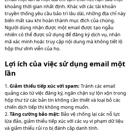
khoảng thời gian nhất định. Khác với các tài khoản
truyền thống yêu cầu bảo trì lâu dài, những địa chỉ này
biến mất sau khi hoàn thành mục đích của chúng.
Người dùng nhận được một email được tạo ngẫu
nhiên có thể được sử dụng để đăng ký dịch vụ, nhận
mã xác minh hoặc truy cập nội dung mà không tiết lộ
hộp thư vĩnh viễn của họ.
Lợi ích của việc sử dụng email một
lần
Giảm thiểu tiếp xúc với spam:
Tránh các email
quảng cáo từ việc đăng ký, ngăn chặn sự lộn xộn trong
hộp thư từ các bản tin không cần thiết và loại bỏ các
chiến dịch tiếp thị không mong muốn.
Tăng cường bảo mật:
Bảo vệ chống lại các nỗ lực
lừa đảo, giảm thiểu tiếp xúc với các vụ vi phạm dữ liệu
và giảm thiểu rủi ro bị đánh cắp danh tính.