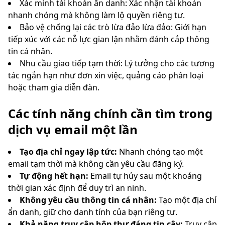
Xác minh tài khoản ẩn danh: Xác nhận tài khoản
nhanh chóng mà không làm lộ quyền riêng tư.
Bảo vệ chống lại các trò lừa đảo lừa đảo: Giới hạn
tiếp xúc với các nỗ lực gian lận nhằm đánh cắp thông
tin cá nhân.
Nhu cầu giao tiếp tạm thời: Lý tưởng cho các tương
tác ngắn hạn như đơn xin việc, quảng cáo phân loại
hoặc tham gia diễn đàn.
Các tính năng chính cần tìm trong
dịch vụ email một lần
Tạo địa chỉ ngay lập tức:
Nhanh chóng tạo một
email tạm thời mà không cần yêu cầu đăng ký.
Tự động hết hạn:
Email tự hủy sau một khoảng
thời gian xác định để duy trì an ninh.
Không yêu cầu thông tin cá nhân:
Tạo một địa chỉ
ẩn danh, giữ cho danh tính của bạn riêng tư.
Khả năng truy cập hộp thư đáng tin cậy:
Truy cập