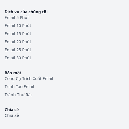
Dịch vụ của chúng tôi
Email 5 Phút
Email 10 Phút
Email 15 Phút
Email 20 Phút
Email 25 Phút
Email 30 Phút
Bảo mật
Công Cụ Trích Xuất Email
Trình Tạo Email
Tránh Thư Rác
Chia sẻ
Chia Sẻ