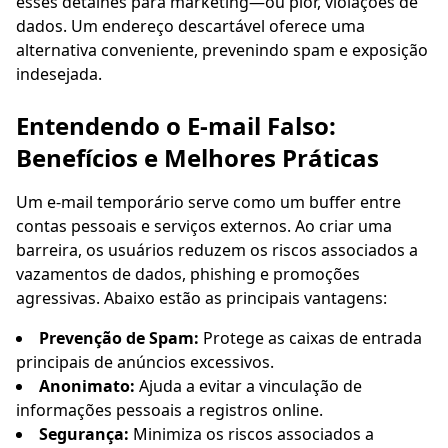
esses detalhes para marketing—ou pior, violações de
dados. Um endereço descartável oferece uma
Próxima atualização em
15
segundos
alternativa conveniente, prevenindo spam e exposição
indesejada.
Remetente
Assunto
Ação
Entendendo o E-mail Falso:
Benefícios e Melhores Práticas
Um e-mail temporário serve como um buffer entre
contas pessoais e serviços externos. Ao criar uma
barreira, os usuários reduzem os riscos associados a
vazamentos de dados, phishing e promoções
agressivas. Abaixo estão as principais vantagens:
Aguardando e-mails recebidos...
Prevenção de Spam:
Protege as caixas de entrada
Atualizar
principais de anúncios excessivos.
Anonimato:
Ajuda a evitar a vinculação de
informações pessoais a registros online.
Segurança:
Minimiza os riscos associados a