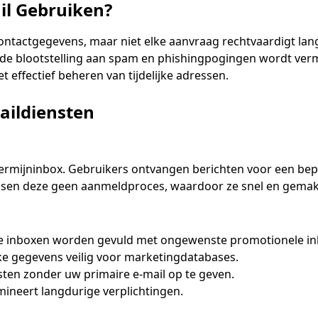
Je Tijdelijke E-mailadres:
l Gebruiken?
Kopiëren
ontactgegevens, maar niet elke aanvraag rechtvaardigt la
 de blootstelling aan spam en phishingpogingen wordt vermi
t effectief beheren van tijdelijke adressen.
electeerd
Verander E-mail
Vernieuwen
aildiensten
Volgende vernieuwing in
15
seconden
Onderwerp
ermijninbox. Gebruikers ontvangen berichten voor een bepe
isen deze geen aanmeldproces, waardoor ze snel en gemakke
e inboxen worden gevuld met ongewenste promotionele i
e gegevens veilig voor marketingdatabases.
ten zonder uw primaire e-mail op te geven.
imineert langdurige verplichtingen.
Wachten op binnenkomende e-mails...