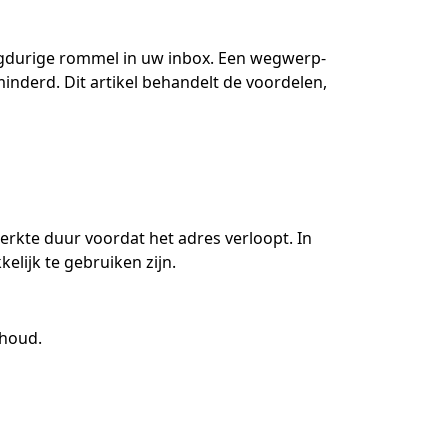
QR
ngdurige rommel in uw inbox. Een wegwerp-
nderd. Dit artikel behandelt de voordelen,
Bladwijzer
Actie
rkte duur voordat het adres verloopt. In
lijk te gebruiken zijn.
nhoud.