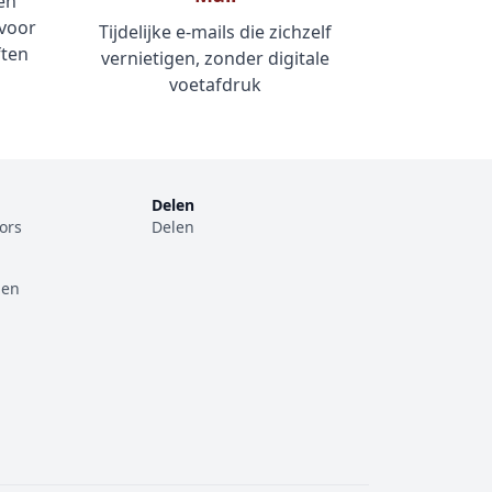
en
 voor
Tijdelijke e-mails die zichzelf
ften
vernietigen, zonder digitale
voetafdruk
Delen
tors
Delen
den