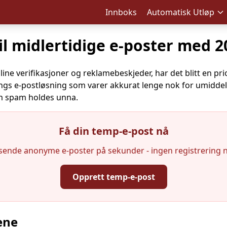
Innboks
Automatisk Utløp
il midlertidige e-poster med 2
line verifikasjoner og reklamebeskjeder, har det blitt en pri
angs e-postløsning som varer akkurat lenge nok for umidde
m spam holdes unna.
Få din temp-e-post nå
sende anonyme e-poster på sekunder - ingen registrering 
Opprett temp-e-post
Din midlertidige e-postadresse:
ene