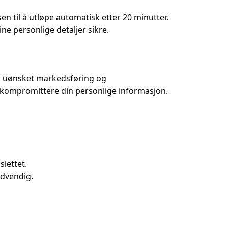
QR
n til å utløpe automatisk etter 20 minutter.
e personlige detaljer sikre.
kmerk
r uønsket markedsføring og
å kompromittere din personlige informasjon.
Handling
lettet.
ødvendig.