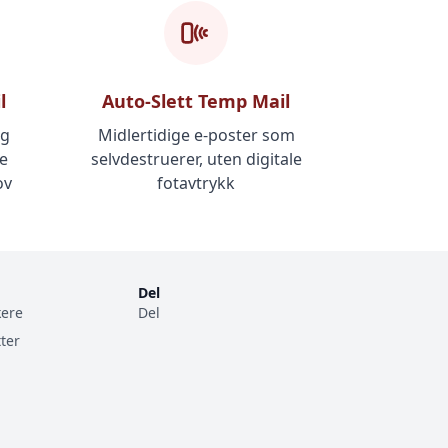
l
Auto-Slett Temp Mail
og
Midlertidige e-poster som
ne
selvdestruerer, uten digitale
ov
fotavtrykk
Del
kere
Del
ter