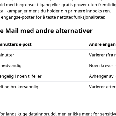
old med begrenset tilgang eller gratis prøver uten fremtidi
Oppdater
ta i kampanjer mens du holder din primære innboks ren.
e engangse-poster for å teste nettstedfunksjonaliteter.
 Mail med andre alternativer
inutters e-post
Andre engang
inutter
Varierer (fra 
 nødvendig
Noen krever r
engelig i noen tilfeller
Avhenger av 
lt og brukervennlig
Varierer etter
 for langsiktige datainnbrudd, men er ikke ment for sensit