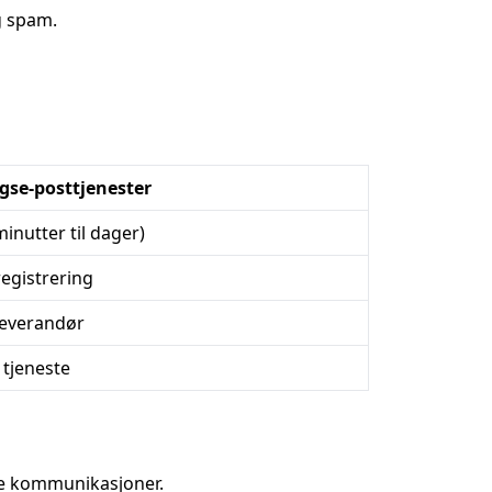
g spam.
se-posttjenester
minutter til dager)
egistrering
leverandør
 tjeneste
ive kommunikasjoner.