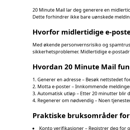
20 Minute Mail lar deg generere en midlertid
Dette forhindrer ikke bare uønskede melding
Slet
Hvorfor midlertidige e-poste
Med økende personvernsrisiko og spamtrusl
sikkerhetsproblemer. Midlertidige e-postad
Avsender
Hvordan 20 Minute Mail fun
Generer en adresse – Besøk nettstedet fo
Motta e-poster – Innkommende meldinger, s
Automatisk utløp – Etter 20 minutter blir
Regenerer om nødvendig – Noen tjenester l
Praktiske bruksområder for
Konto verifikasjoner – Registrer deg for