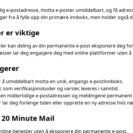
Kopier
ig e-postadresse, motta e-poster umiddelbart, og få adresse
er fra å fylle opp din primære innboks, men holder også din
t valgte
Endre e-post
Oppdater
Bo
r er viktige
Neste oppdatering om
15
sekunder
er kan deling av din permanente e-post eksponere deg fo
resser lar deg engasjere deg med online plattformer uten 
Emne
gerer
r å umiddelbart motta en unik, engangs e-postinnboks.
om verifikasjonskoder og varsler, leveres i sanntid.
 den midlertidige e-postadressen og meldingene permanent s
ar deg forlenge tiden eller opprette en ny adresse hvis n
 20 Minute Mail
Venter på innkommende e-poster...
 online tjenester uten å eksponere din permanente e-post.