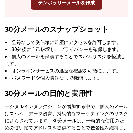
テンポラリーメールを作成
あなたの一時メールアドレス:
30分メールのスナップショット
登録なしで受信箱に即座にアクセスを許可します。
30分後に自己破壊し、プライバシーを確保します。
コピー
QR
個人のメールを保護することでスパムリスクを軽減し
ます。
オンラインサービスの迅速な確認を可能にします。
パスワードや個人情報なしで機能します。
次の更新まで
15
秒
30分メールの目的と実用性
送信者
件名
アクシ
デジタルインタラクションが増加する中で、個人のメール
ョン
はスパム、データ侵害、持続的なマーケティングのリスク
にさらされています。30分メールは、一時的な使用のた
めの使い捨てアドレスを提供することで匿名性を維持し、