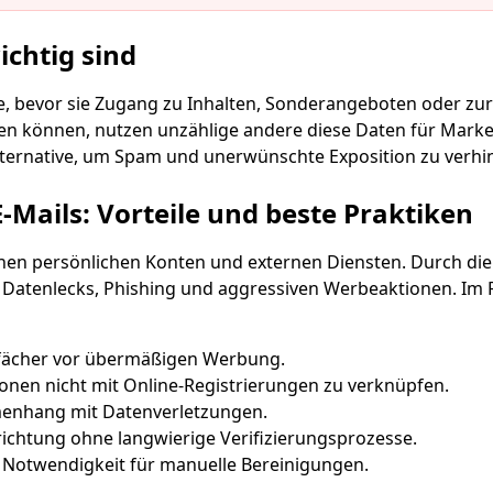
Ihre temporäre E-Mail-Adresse:
chtig sind
Kopieren
se, bevor sie Zugang zu Inhalten, Sonderangeboten oder z
eren können, nutzen unzählige andere diese Daten für Mark
lternative, um Spam und unerwünschte Exposition zu verhi
 löschen
E-Mail ändern
Aktualisieren
-Mails: Vorteile und beste Praktiken
Nächste Aktualisierung in
15
Sekunden
chen persönlichen Konten und externen Diensten. Durch die
atenlecks, Phishing und aggressiven Werbeaktionen. Im Fo
Betreff
fächer vor übermäßigen Werbung.
ionen nicht mit Online-Registrierungen zu verknüpfen.
enhang mit Datenverletzungen.
nrichtung ohne langwierige Verifizierungsprozesse.
e Notwendigkeit für manuelle Bereinigungen.