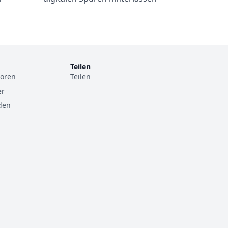
Teilen
toren
Teilen
er
den